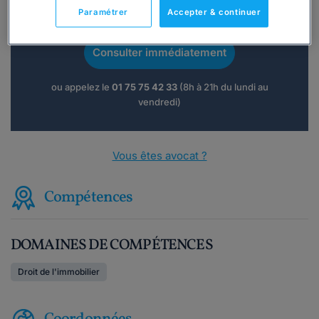
Vous souhaitez une consultation par
Paramétrer
Accepter & continuer
téléphone ?
Consulter immédiatement
ou appelez le
01 75 75 42 33
(8h à 21h du lundi au
vendredi)
Vous êtes avocat ?
Compétences
DOMAINES DE COMPÉTENCES
Droit de l'immobilier