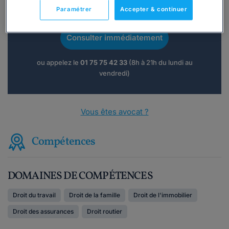
Vous souhaitez une consultation par
Paramétrer
Accepter & continuer
téléphone ?
Consulter immédiatement
ou appelez le
01 75 75 42 33
(8h à 21h du lundi au
vendredi)
Vous êtes avocat ?
Compétences
DOMAINES DE COMPÉTENCES
Droit du travail
Droit de la famille
Droit de l'immobilier
Droit des assurances
Droit routier