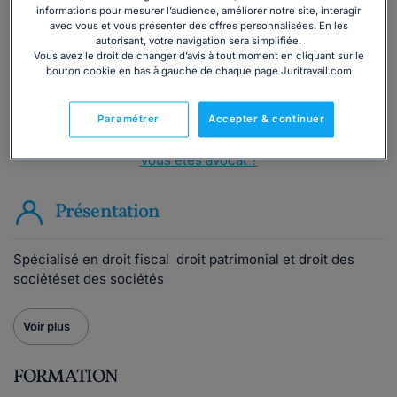
informations pour mesurer l’audience, améliorer notre site, interagir
avec vous et vous présenter des offres personnalisées. En les
Consulter immédiatement
autorisant, votre navigation sera simplifiée.
Vous avez le droit de changer d’avis à tout moment en cliquant sur le
bouton cookie en bas à gauche de chaque page Juritravail.com
ou appelez le
01 75 75 42 33
(8h à 21h du lundi au
vendredi)
Paramétrer
Accepter & continuer
Vous êtes avocat ?
Présentation
Spécialisé en droit fiscal droit patrimonial et droit des
sociétéset des sociétés
Voir plus
FORMATION