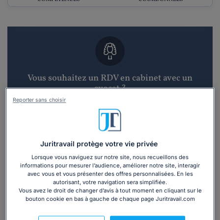
Vous souhaitez un RDV en cabinet avec un
avocat ?
Reporter sans choisir
Recevoir des devis d'avocats
3 devis en 48h
Juritravail protège votre vie privée
Lorsque vous naviguez sur notre site, nous recueillons des
informations pour mesurer l’audience, améliorer notre site, interagir
avec vous et vous présenter des offres personnalisées. En les
autorisant, votre navigation sera simplifiée.
Vous avez le droit de changer d’avis à tout moment en cliquant sur le
bouton cookie en bas à gauche de chaque page Juritravail.com
Vous souhaitez une consultation par
téléphone ?