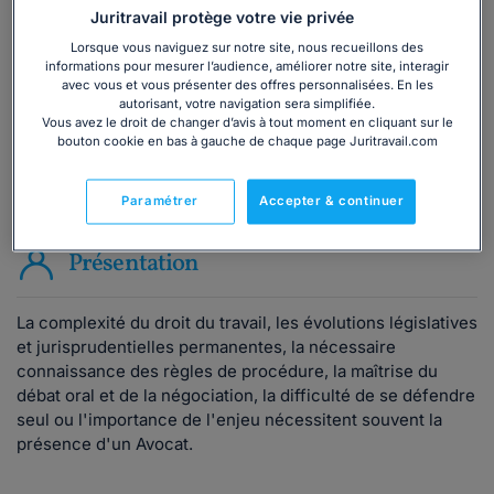
Juritravail protège votre vie privée
Consulter immédiatement
Lorsque vous naviguez sur notre site, nous recueillons des
informations pour mesurer l’audience, améliorer notre site, interagir
avec vous et vous présenter des offres personnalisées. En les
ou appelez le
01 75 75 42 33
(8h à 21h du lundi au
autorisant, votre navigation sera simplifiée.
vendredi)
Vous avez le droit de changer d’avis à tout moment en cliquant sur le
bouton cookie en bas à gauche de chaque page Juritravail.com
Vous êtes avocat ?
Paramétrer
Accepter & continuer
Présentation
La complexité du droit du travail, les évolutions législatives
et jurisprudentielles permanentes, la nécessaire
connaissance des règles de procédure, la maîtrise du
débat oral et de la négociation, la difficulté de se défendre
seul ou l'importance de l'enjeu nécessitent souvent la
présence d'un Avocat.