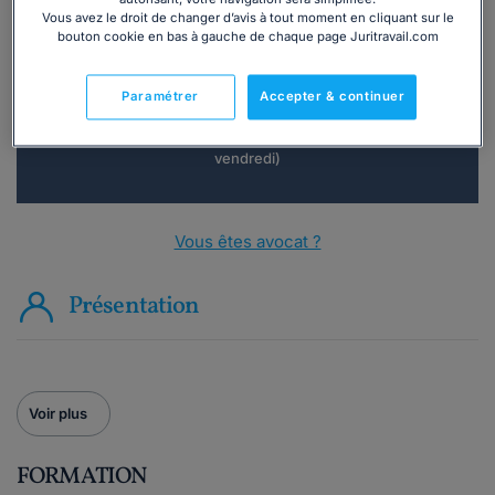
Vous souhaitez une consultation par
Vous avez le droit de changer d’avis à tout moment en cliquant sur le
téléphone ?
bouton cookie en bas à gauche de chaque page Juritravail.com
Consulter immédiatement
Paramétrer
Accepter & continuer
ou appelez le
01 75 75 42 33
(8h à 21h du lundi au
vendredi)
Vous êtes avocat ?
Présentation
Voir plus
FORMATION