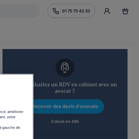
01 75 75 42 33
Vous souhaitez un RDV en cabinet avec un
avocat ?
Recevoir des devis d'avocats
nce, améliorer
ant, votre
3 devis en 48h
 à gauche de