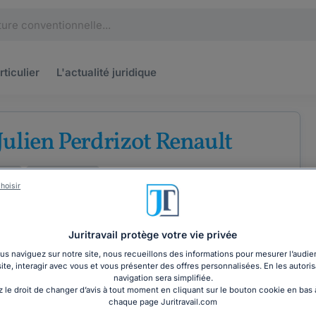
rticulier
L'actualité
juridique
Julien Perdrizot Renault
ises
Droit du travail
hoisir
Juritravail protège votre vie privée
s naviguez sur notre site, nous recueillons des informations pour mesurer l’audie
site, interagir avec vous et vous présenter des offres personnalisées. En les autoris
COORDONNÉES
navigation sera simplifiée.
 le droit de changer d’avis à tout moment en cliquant sur le bouton cookie en bas
chaque page Juritravail.com