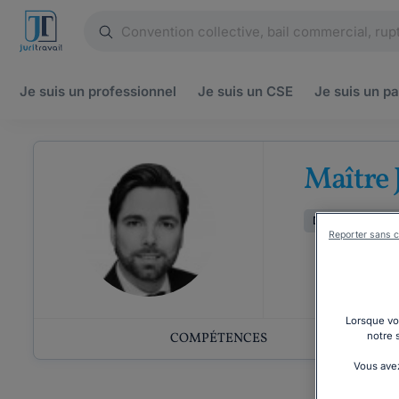
Je suis un
professionnel
Je suis un
CSE
Je suis un
pa
Maître 
Droit des entrepr
Reporter sans c
Lorsque vou
notre 
COMPÉTENCES
Vous avez