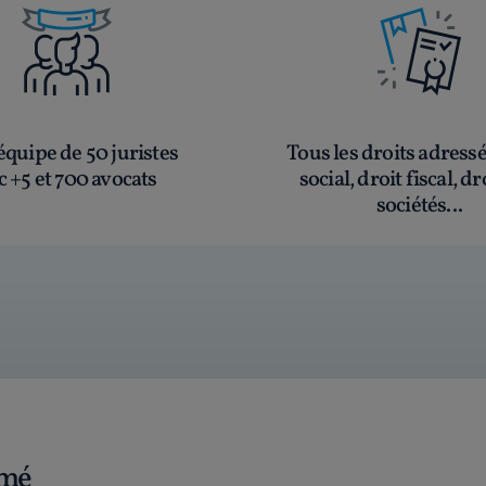
quipe de 50 juristes
Tous les droits adress
c +5 et 700 avocats
social, droit fiscal, dr
sociétés...
rmé