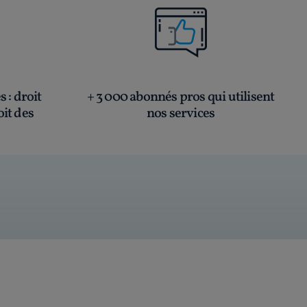
és
: droit
+ 3 000 abonnés pros qui utilisent
oit des
nos services