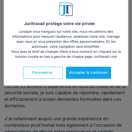
Consulter immédiatement
Juritravail protège votre vie privée
ou appelez le
01 75 75 42 33
(8h à 21h du lundi au
vendredi)
Lorsque vous naviguez sur notre site, nous recueillons des
informations pour mesurer l’audience, améliorer notre site, interagir
avec vous et vous présenter des offres personnalisées. En les
autorisant, votre navigation sera simplifiée.
Vous avez le droit de changer d’avis à tout moment en cliquant sur le
Vous êtes avocat ?
bouton cookie en bas à gauche de chaque page Juritravail.com
Présentation
Paramétrer
Accepter & continuer
Fort de 25 années d'expérience en droit du travail et de la
sécurité sociale, je suis capable de répondre, rapidement
et efficacement à toutes demandes formulées dans ces
domaines.
J'ai notamment acquis une grande expérience en
contentieux prud'homal mais également à l'occasion de
négociations de départ entre employeurs et salariés.