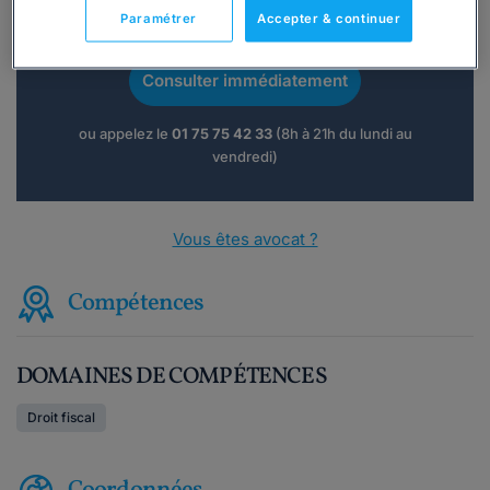
Vous souhaitez une consultation par
Paramétrer
Accepter & continuer
téléphone ?
Consulter immédiatement
ou appelez le
01 75 75 42 33
(8h à 21h du lundi au
vendredi)
Vous êtes avocat ?
Compétences
DOMAINES DE COMPÉTENCES
Droit fiscal