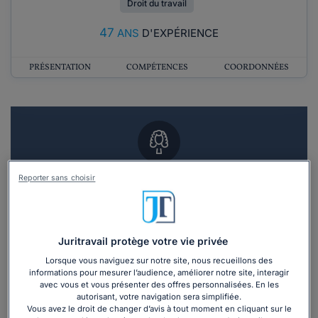
Droit du travail
47
ANS
D'EXPÉRIENCE
PRÉSENTATION
COMPÉTENCES
COORDONNÉES
Vous souhaitez un RDV en cabinet avec un
Reporter sans choisir
avocat ?
Recevoir des devis d'avocats
Juritravail protège votre vie privée
Lorsque vous naviguez sur notre site, nous recueillons des
3 devis en 48h
informations pour mesurer l’audience, améliorer notre site, interagir
avec vous et vous présenter des offres personnalisées. En les
autorisant, votre navigation sera simplifiée.
Vous avez le droit de changer d’avis à tout moment en cliquant sur le