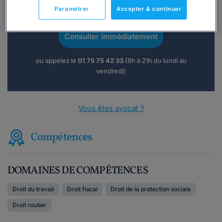
Vous souhaitez une consultation par
Paramétrer
Accepter & continuer
téléphone ?
Consulter immédiatement
ou appelez le
01 75 75 42 33
(8h à 21h du lundi au
vendredi)
Vous êtes avocat ?
Compétences
DOMAINES DE COMPÉTENCES
Droit du travail
Droit fiscal
Droit de la protection sociale
Droit routier