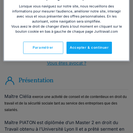
téléphone ?
Lorsque vous naviguez sur notre site, nous recueillons des
informations pour mesurer l’audience, améliorer notre site, interagir
avec vous et vous présenter des offres personnalisées. En les
Consulter immédiatement
autorisant, votre navigation sera simplifiée.
Vous avez le droit de changer d’avis à tout moment en cliquant sur le
bouton cookie en bas à gauche de chaque page Juritravail.com
ou appelez le
01 75 75 42 33
(8h à 21h du lundi au
vendredi)
Paramétrer
Accepter & continuer
Vous êtes avocat ?
Présentation
Maître Clélia
exerce une activité de conseil et de contentieux en droit du
travail et de la sécurité sociale tant au service des entreprises que des
salariés.
Maître PIATON est diplômée d’un Master 2 en droit du
Travail obtenu à l’Université Lyon II et a prêté serment en