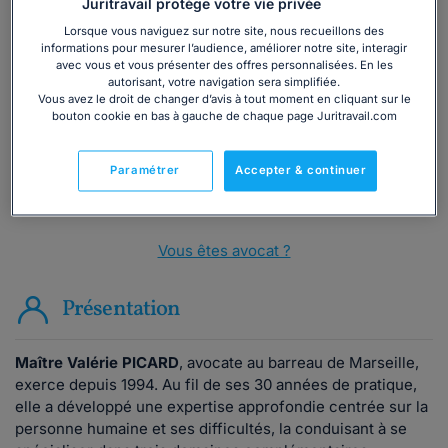
Juritravail protège votre vie privée
Vous souhaitez une consultation par
Lorsque vous naviguez sur notre site, nous recueillons des
informations pour mesurer l’audience, améliorer notre site, interagir
téléphone ?
avec vous et vous présenter des offres personnalisées. En les
autorisant, votre navigation sera simplifiée.
Vous avez le droit de changer d’avis à tout moment en cliquant sur le
Consulter immédiatement
bouton cookie en bas à gauche de chaque page Juritravail.com
ou appelez le
01 75 75 42 33
(8h à 21h du lundi au
Paramétrer
Accepter & continuer
vendredi)
Vous êtes avocat ?
Présentation
Maître Valérie PICARD
, avocate au barreau de Marseille,
exerce depuis 1994. Au fil de ses 30 années de pratique,
elle a développé une expertise approfondie centrée sur la
personne humaine et ses difficultés, la conduisant à se