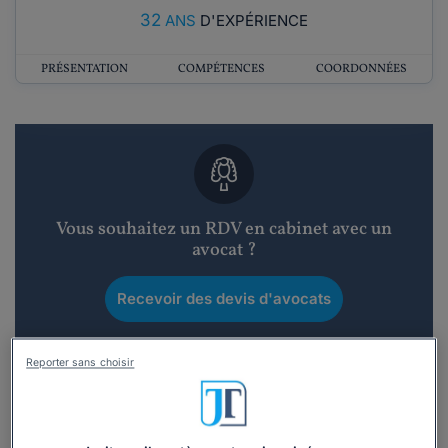
32
ANS
D'EXPÉRIENCE
PRÉSENTATION
COMPÉTENCES
COORDONNÉES
Vous souhaitez un RDV en cabinet avec un
avocat ?
Recevoir des devis d'avocats
3 devis en 48h
Reporter sans choisir