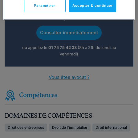
Paramétrer
Accepter & continuer
Vous souhaitez une consultation par
téléphone ?
Consulter immédiatement
ou appelez le
01 75 75 42 33
(8h à 21h du lundi au
vendredi)
Vous êtes avocat ?
Compétences
DOMAINES DE COMPÉTENCES
Droit des entreprises
Droit de l'immobilier
Droit international