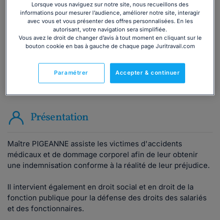
Lorsque vous naviguez sur notre site, nous recueillons des
informations pour mesurer l’audience, améliorer notre site, interagir
Consulter immédiatement
avec vous et vous présenter des offres personnalisées. En les
autorisant, votre navigation sera simplifiée.
Vous avez le droit de changer d’avis à tout moment en cliquant sur le
ou appelez le
01 75 75 42 33
(8h à 21h du lundi au
bouton cookie en bas à gauche de chaque page Juritravail.com
vendredi)
Paramétrer
Accepter & continuer
Vous êtes avocat ?
Présentation
Maître PIGEANNE assiste les victimes d'accidents
médicaux et de dommage corporel afin de leur obtenir
une indemnisation conforme à la réalité de leur préjudice.
Il intervient également en droit social et en droit de la
fonction publique pour la défense des droits des salariés
et des fonctionnaires.