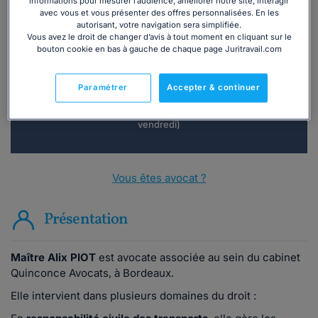
informations pour mesurer l’audience, améliorer notre site, interagir
avec vous et vous présenter des offres personnalisées. En les
Vous souhaitez une consultation par
autorisant, votre navigation sera simplifiée.
téléphone ?
Vous avez le droit de changer d’avis à tout moment en cliquant sur le
bouton cookie en bas à gauche de chaque page Juritravail.com
Consulter immédiatement
Paramétrer
Accepter & continuer
ou appelez le
01 75 75 42 33
(8h à 21h du lundi au
vendredi)
Vous êtes avocat ?
Présentation
Maître Alix PIOT
est avocate associée au sein du cabinet
Quinconce Avocats, à Bordeaux.
Elle intervient dans plusieurs domaines du droit :