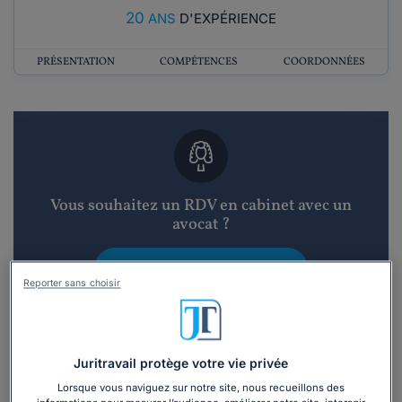
20
ANS
D'EXPÉRIENCE
PRÉSENTATION
COMPÉTENCES
COORDONNÉES
Vous souhaitez un RDV en cabinet avec un
avocat ?
Recevoir des devis d'avocats
Reporter sans choisir
3 devis en 48h
Juritravail protège votre vie privée
Lorsque vous naviguez sur notre site, nous recueillons des