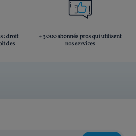
és
: droit
+ 3 000 abonnés pros qui utilisent
oit des
nos services