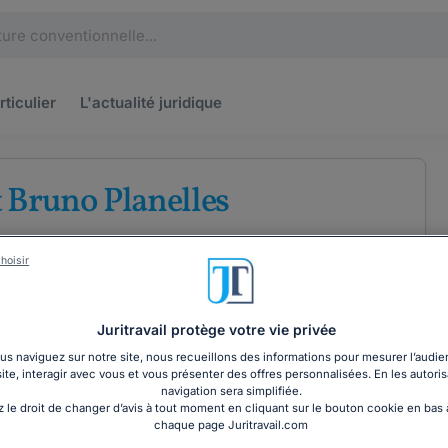
rticulier
L'actualité
juridique
 Bruno Planelles
'avocats au barreau de Paris
hoisir
l
Droit des entreprises
Juritravail protège votre vie privée
s naviguez sur notre site, nous recueillons des informations pour mesurer l’audie
site, interagir avec vous et vous présenter des offres personnalisées. En les autoris
COORDONNÉES
navigation sera simplifiée.
 le droit de changer d’avis à tout moment en cliquant sur le bouton cookie en bas
chaque page Juritravail.com