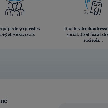
quipe de 50 juristes
Tous les droits adress
c +5 et 700 avocats
social, droit fiscal, dr
sociétés...
rmé