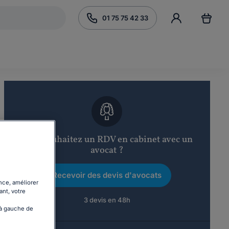
01 75 75 42 33
Vous souhaitez un RDV en cabinet avec un
avocat ?
Recevoir des devis d'avocats
nce, améliorer
ant, votre
3 devis en 48h
 à gauche de