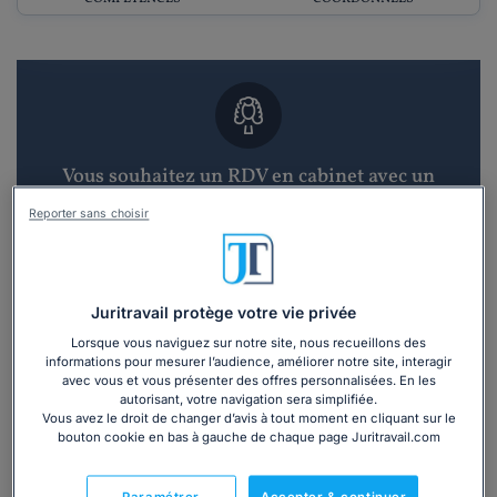
Vous souhaitez un RDV en cabinet avec un
avocat ?
Reporter sans choisir
Recevoir des devis d'avocats
3 devis en 48h
Juritravail protège votre vie privée
Lorsque vous naviguez sur notre site, nous recueillons des
informations pour mesurer l’audience, améliorer notre site, interagir
avec vous et vous présenter des offres personnalisées. En les
autorisant, votre navigation sera simplifiée.
Vous avez le droit de changer d’avis à tout moment en cliquant sur le
bouton cookie en bas à gauche de chaque page Juritravail.com
Vous souhaitez une consultation par
téléphone ?