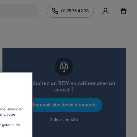
01 75 75 42 33
Vous souhaitez un RDV en cabinet avec un
avocat ?
Recevoir des devis d'avocats
nce, améliorer
ant, votre
3 devis en 48h
 à gauche de