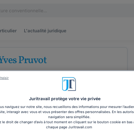
rticulier
L'actualité
juridique
Yves Pruvot
u barreau des Ardennes
hoisir
Droit de la protection sociale
Juritravail protège votre vie privée
s naviguez sur notre site, nous recueillons des informations pour mesurer l’audie
site, interagir avec vous et vous présenter des offres personnalisées. En les autoris
COORDONNÉES
navigation sera simplifiée.
 le droit de changer d’avis à tout moment en cliquant sur le bouton cookie en bas
chaque page Juritravail.com