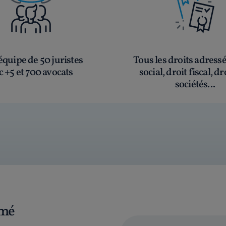
quipe de 50 juristes
Tous les droits adress
c +5 et 700 avocats
social, droit fiscal, dr
sociétés...
rmé