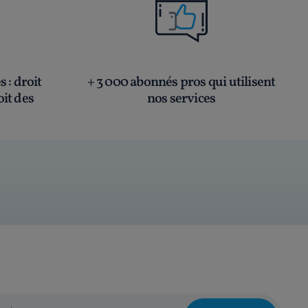
és
: droit
+ 3 000 abonnés pros qui utilisent
oit des
nos services