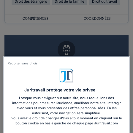
Droit des étrangers
Droit de la famille
Droit du travail
COMPÉTENCES
COORDONNÉES
Reporter sans choisir
Vous souhaitez un RDV en cabinet avec un
avocat ?
Recevoir des devis d'avocats
Juritravail protège votre vie privée
Lorsque vous naviguez sur notre site, nous recueillons des
3 devis en 48h
informations pour mesurer l’audience, améliorer notre site, interagir
avec vous et vous présenter des offres personnalisées. En les
autorisant, votre navigation sera simplifiée.
Vous avez le droit de changer d’avis à tout moment en cliquant sur le
bouton cookie en bas à gauche de chaque page Juritravail.com