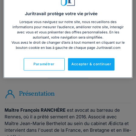
Vous souhaitez une consultation par
Juritravail protège votre vie privée
téléphone ?
Lorsque vous naviguez sur notre site, nous recueillons des
informations pour mesurer l’audience, améliorer notre site, interagir
Consulter immédiatement
avec vous et vous présenter des offres personnalisées. En les
autorisant, votre navigation sera simplifiée.
Vous avez le droit de changer d’avis à tout moment en cliquant sur le
ou appelez le
01 75 75 42 33
(8h à 21h du lundi au
bouton cookie en bas à gauche de chaque page Juritravail.com
vendredi)
Paramétrer
Accepter & continuer
Vous êtes avocat ?
Présentation
Maître François RANCHÈRE
est avocat au barreau de
Rennes, où il a prêté serment en 2016. Associé avec
Maître Jean-Marie Berthelot au sein du cabinet Ædicta et
intervient dans l'ouest de la France, en Bretagne et en Ille-