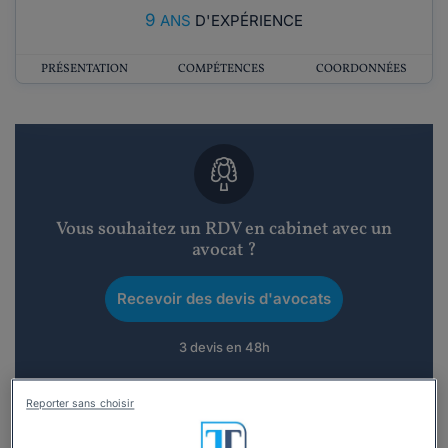
9
ANS
D'EXPÉRIENCE
PRÉSENTATION
COMPÉTENCES
COORDONNÉES
Vous souhaitez un RDV en cabinet avec un
avocat ?
Recevoir des devis d'avocats
3 devis en 48h
Reporter sans choisir