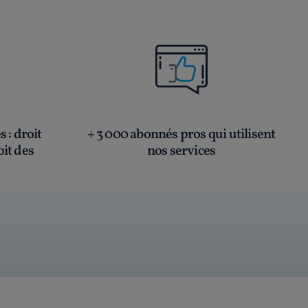
és
: droit
+ 3 000 abonnés pros qui utilisent
oit des
nos services