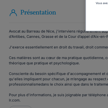
Vous avez
Présentation
Avocat au Barreau de Nice, j'interviens régulièrement au
d’Antibes, Cannes, Grasse et de la Cour d’appel d’Aix-en
J'exerce essentiellement en droit du travail, droit commer
Ces matières sont au cœur de ma pratique quotidienne, c
théorique que pratique et psychologique.
Consciente du besoin spécifique d'accompagnement et d'
qu'elles impliquent pour chacun, je m’engage au respect
professionnalismedans le choix ainsi que dans le traiteme
Pour plus d'informations, je suis joignable par téléphone
lr.com.