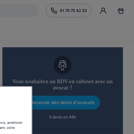
01 75 75 42 33
Vous souhaitez un RDV en cabinet avec un
avocat ?
Recevoir des devis d'avocats
3 devis en 48h
nce, améliorer
ant, votre