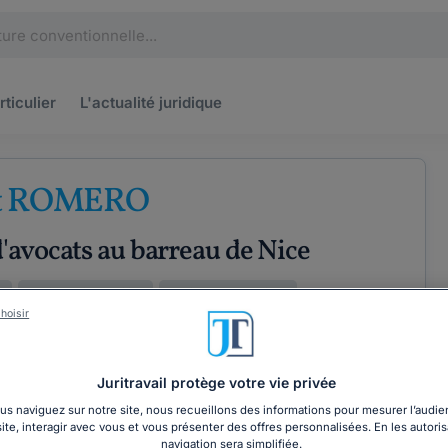
rticulier
L'actualité
juridique
et ROMERO
'avocats au barreau de Nice
l
Droit de l'immobilier
Droit des entreprises
hoisir
Juritravail protège votre vie privée
ÉTENCES
COORDONNÉES
s naviguez sur notre site, nous recueillons des informations pour mesurer l’audie
site, interagir avec vous et vous présenter des offres personnalisées. En les autoris
navigation sera simplifiée.