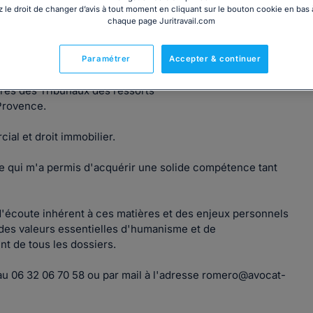
 le droit de changer d’avis à tout moment en cliquant sur le bouton cookie en bas
chaque page Juritravail.com
Paramétrer
Accepter & continuer
près des Tribunaux des ressorts
-Provence.
cial et droit immobilier.
e qui m'a permis d'acquérir une solide compétence tant
écoute inhérent à ces matières et des enjeux personnels
 des valeurs essentielles d'humanisme et de
nt de tous les dossiers.
 au 06 32 06 70 58 ou par mail à l'adresse romero@avocat-