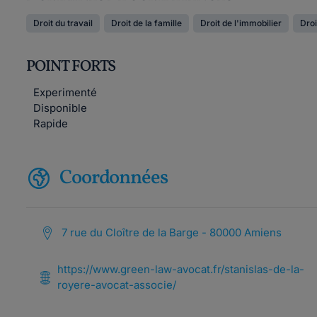
Droit du travail
Droit de la famille
Droit de l'immobilier
Droi
POINT FORTS
Experimenté
Disponible
Rapide
Coordonnées
7 rue du Cloître de la Barge - 80000 Amiens
https://www.green-law-avocat.fr/stanislas-de-la-
royere-avocat-associe/