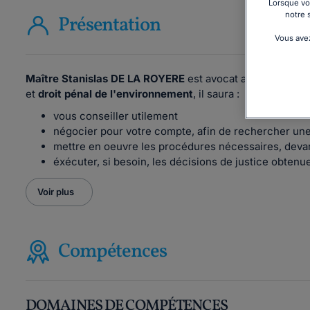
Lorsque vou
notre 
Présentation
Vous avez
Maître Stanislas DE LA ROYERE
est avocat associé chez G
et
droit pénal de l'environnement
, il saura :
vous conseiller utilement
négocier pour votre compte, afin de rechercher une
mettre en oeuvre les procédures nécessaires, devant 
éxécuter, si besoin, les décisions de justice obtenu
Voir plus
Compétences
DOMAINES DE COMPÉTENCES