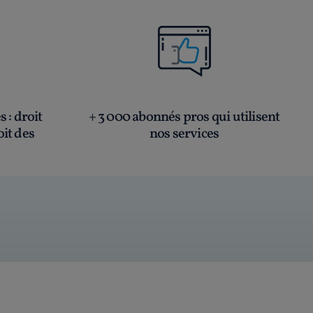
és
: droit
+ 3 000 abonnés pros qui utilisent
oit des
nos services