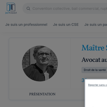
Je suis un
professionnel
Je suis un
CSE
Je suis un
pa
Maître
Avocat a
Droit de la santé
33
ANS
D'E
Reporter sans c
PRÉSENTATION
COMP