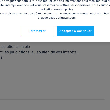
s naviguez sur notre site, nous recueillons des informations pour mesurer l’audie
site, interagir avec vous et vous présenter des offres personnalisées. En les autoris
navigation sera simplifiée.
 le droit de changer d’avis à tout moment en cliquant sur le bouton cookie en bas
chaque page Juritravail.com
reen Law. Il intervient en
droit de la responsabilité civile
Paramétrer
Accepter & continuer
 solution amaible
les juridictions, au soutien de vos interêts.
es