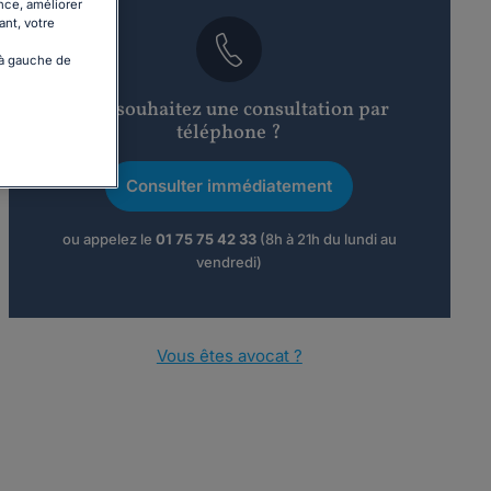
nce, améliorer
ant, votre
 à gauche de
Vous souhaitez une consultation par
téléphone ?
Consulter immédiatement
ou appelez le
01 75 75 42 33
(8h à 21h du lundi au
vendredi)
Vous êtes avocat ?