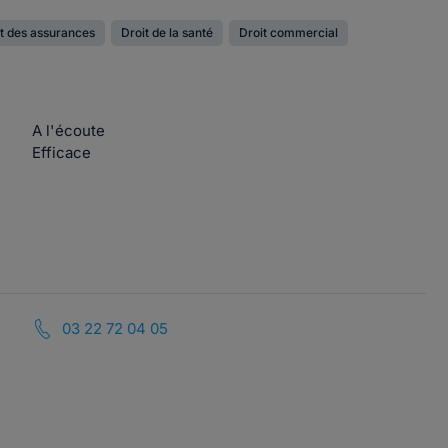
t des assurances
Droit de la santé
Droit commercial
A l'écoute
Efficace
03 22 72 04 05