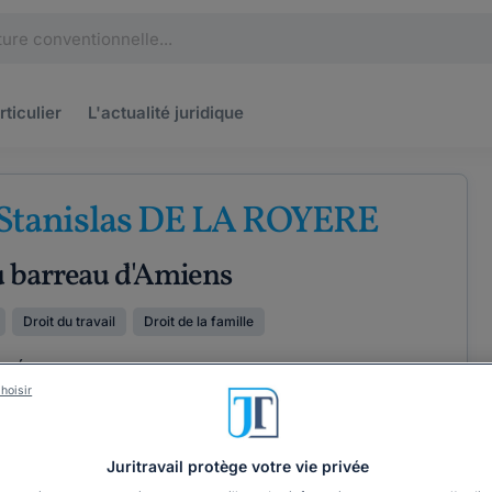
rticulier
L'actualité
juridique
 Stanislas DE LA ROYERE
u barreau d'Amiens
Droit du travail
Droit de la famille
XPÉRIENCE
hoisir
ÉTENCES
COORDONNÉES
Juritravail protège votre vie privée