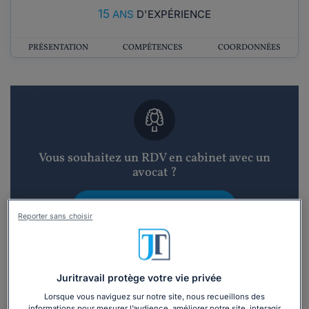
15
ANS
D'EXPÉRIENCE
PRÉSENTATION
COMPÉTENCES
COORDONNÉES
Vous souhaitez un RDV en cabinet avec un
avocat ?
Recevoir des devis d'avocats
Reporter sans choisir
3 devis en 48h
Juritravail protège votre vie privée
Lorsque vous naviguez sur notre site, nous recueillons des
informations pour mesurer l’audience, améliorer notre site, interagir