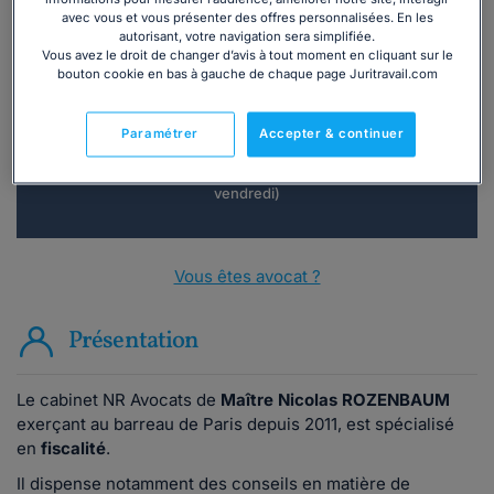
avec vous et vous présenter des offres personnalisées. En les
Vous souhaitez une consultation par
autorisant, votre navigation sera simplifiée.
Vous avez le droit de changer d’avis à tout moment en cliquant sur le
téléphone ?
bouton cookie en bas à gauche de chaque page Juritravail.com
Consulter immédiatement
Paramétrer
Accepter & continuer
ou appelez le
01 75 75 42 33
(8h à 21h du lundi au
vendredi)
Vous êtes avocat ?
Présentation
Le cabinet NR Avocats de
Maître Nicolas ROZENBAUM
exerçant au barreau de Paris depuis 2011, est spécialisé
en
fiscalité
.
Il dispense notamment des conseils en matière de