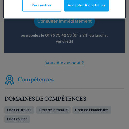
Vous souhaitez une consultation par
Paramétrer
Accepter & continuer
téléphone ?
Consulter immédiatement
ou appelez le
01 75 75 42 33
(8h à 21h du lundi au
vendredi)
Vous êtes avocat ?
Compétences
DOMAINES DE COMPÉTENCES
Droit du travail
Droit de la famille
Droit de l'immobilier
Droit routier