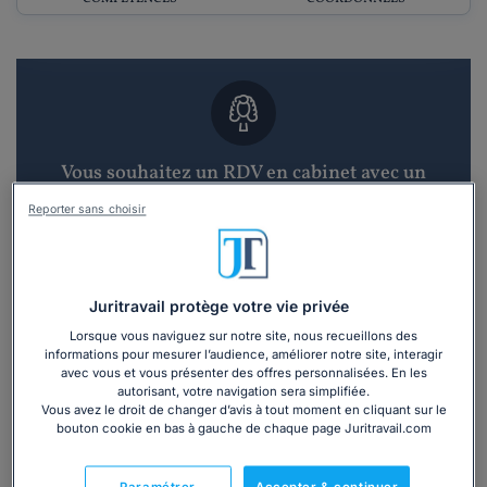
Vous souhaitez un RDV en cabinet avec un
avocat ?
Reporter sans choisir
Recevoir des devis d'avocats
3 devis en 48h
Juritravail protège votre vie privée
Lorsque vous naviguez sur notre site, nous recueillons des
informations pour mesurer l’audience, améliorer notre site, interagir
avec vous et vous présenter des offres personnalisées. En les
autorisant, votre navigation sera simplifiée.
Vous avez le droit de changer d’avis à tout moment en cliquant sur le
bouton cookie en bas à gauche de chaque page Juritravail.com
Vous souhaitez une consultation par
téléphone ?