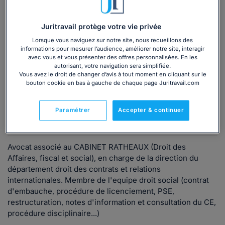
Consulter immédiatement
Juritravail protège votre vie privée
Lorsque vous naviguez sur notre site, nous recueillons des
ou appelez le
01 75 75 42 33
(8h à 21h du lundi au
informations pour mesurer l’audience, améliorer notre site, interagir
vendredi)
avec vous et vous présenter des offres personnalisées. En les
autorisant, votre navigation sera simplifiée.
Vous avez le droit de changer d’avis à tout moment en cliquant sur le
bouton cookie en bas à gauche de chaque page Juritravail.com
Vous êtes avocat ?
Paramétrer
Accepter & continuer
Présentation
Avocat associé au CABINET RATHEAUX (Droit des
Affaires, fiscal et social), en charge de la direction du
département droit des contrats et relations
internationales. Membre de l'equipe droit social (contrat
d'embauche, procédure de licenciement, PSE,
restructuration, notes d'information et consultation du CE,
procédure disciplinaire...)