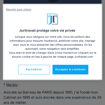
Vous souhaitez une consultation par
Reporter sans choisir
téléphone ?
Consulter immédiatement
Juritravail protège votre vie privée
ou appelez le
01 75 75 42 33
(8h à 21h du lundi au
Lorsque vous naviguez sur notre site, nous recueillons des
vendredi)
informations pour mesurer l’audience, améliorer notre site, interagir
avec vous et vous présenter des offres personnalisées. En les
autorisant, votre navigation sera simplifiée.
Vous avez le droit de changer d’avis à tout moment en cliquant sur le
bouton cookie en bas à gauche de chaque page Juritravail.com
Vous êtes avocat ?
Paramétrer
Accepter & continuer
Présentation
*
Ma bio
:
Avocate au Barreau de PARIS depuis 1991, j'ai fondé mon
Cabinet en 1995 et suis ancrée dans une expérience de 29
ans de métier.