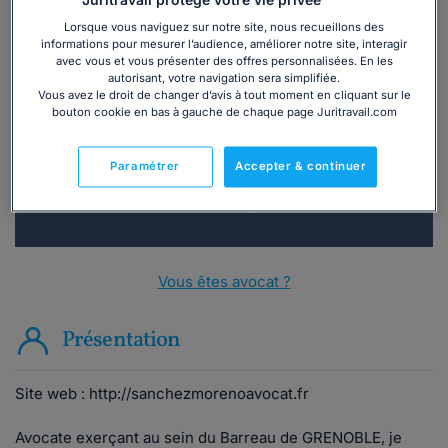
Juritravail protège votre vie privée
Lorsque vous naviguez sur notre site, nous recueillons des
informations pour mesurer l’audience, améliorer notre site, interagir
avec vous et vous présenter des offres personnalisées. En les
Vous souhaitez une consultation par
autorisant, votre navigation sera simplifiée.
téléphone ?
Vous avez le droit de changer d’avis à tout moment en cliquant sur le
bouton cookie en bas à gauche de chaque page Juritravail.com
Consulter immédiatement
Paramétrer
Accepter & continuer
ou appelez le
01 75 75 42 33
(8h à 21h du lundi au
vendredi)
Vous êtes avocat ?
Présentation
Site web : http://sanchezmorenoavocat.fr
Avocate exerçant au sein du Barreau de GRENOBLE, je