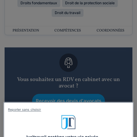
Droits fondamentaux
Droit de la protection sociale
Droit du travail
PRÉSENTATION
COMPÉTENCES
COORDONNÉES
Vous souhaitez un RDV en cabinet avec un
avocat ?
Recevoir des devis d'avocats
Reporter sans choisir
3 devis en 48h