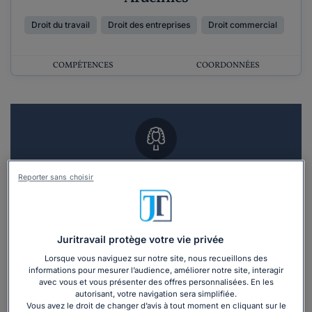
Droit du travail
Droit des entreprises
Droit commercial
COMPÉTENCES
COORDONNÉES
Vous souhaitez un RDV en cabinet avec un
Reporter sans choisir
avocat ?
Recevoir des devis d'avocats
Juritravail protège votre vie privée
3 devis en 48h
Lorsque vous naviguez sur notre site, nous recueillons des
informations pour mesurer l’audience, améliorer notre site, interagir
avec vous et vous présenter des offres personnalisées. En les
autorisant, votre navigation sera simplifiée.
Vous avez le droit de changer d’avis à tout moment en cliquant sur le