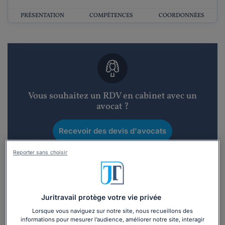
PRÉSENTATION
COMPÉTENCES
COORDONNÉES
Vous souhaitez un RDV en cabinet avec un
avocat ?
Recevoir des devis d'avocats
Reporter sans choisir
3 devis en 48h
Juritravail protège votre vie privée
Lorsque vous naviguez sur notre site, nous recueillons des
informations pour mesurer l’audience, améliorer notre site, interagir
Vous souhaitez une consultation par