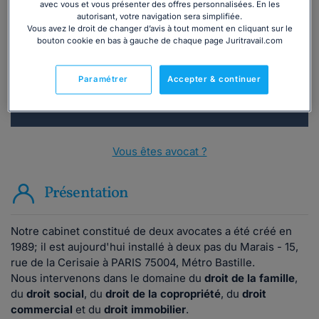
avec vous et vous présenter des offres personnalisées. En les
téléphone ?
autorisant, votre navigation sera simplifiée.
Vous avez le droit de changer d’avis à tout moment en cliquant sur le
bouton cookie en bas à gauche de chaque page Juritravail.com
Consulter immédiatement
Paramétrer
Accepter & continuer
ou appelez le
01 75 75 42 33
(8h à 21h du lundi au
vendredi)
Vous êtes avocat ?
Présentation
Notre cabinet constitué de deux avocates a été créé en
1989; il est aujourd'hui installé à deux pas du Marais - 15,
rue de la Cerisaie à PARIS 75004, Métro Bastille.
Nous intervenons dans le domaine du
droit de la famille
,
du
droit social
, du
droit de la copropriété
, du
droit
commercial
et du
droit immobilier
.