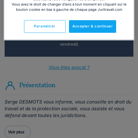
Vous souhaitez une consultation par
Vous avez le droit de changer d’avis à tout moment en cliquant sur le
téléphone ?
bouton cookie en bas à gauche de chaque page Juritravail.com
Consulter immédiatement
Paramétrer
Accepter & continuer
ou appelez le
01 75 75 42 33
(8h à 21h du lundi au
vendredi)
Vous êtes avocat ?
Présentation
Serge DESMOTS
vous informe,
vous conseille
en droit du
travail et de la protection sociale,
vous assiste et
vous
défend
devant toutes les juridictions.
Voir plus