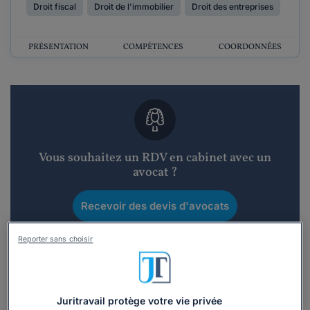
Droit fiscal
Droit de l'immobilier
Droit des entreprises
PRÉSENTATION
COMPÉTENCES
COORDONNÉES
Vous souhaitez un RDV en cabinet avec un
avocat ?
Recevoir des devis d'avocats
3 devis en 48h
Reporter sans choisir
Juritravail protège votre vie privée