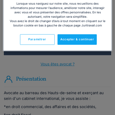
Lorsque vous naviguez sur notre site, nous recueillons des
Vous souhaitez une consultation par
informations pour mesurer l’audience, améliorer notre site, interagir
avec vous et vous présenter des offres personnalisées. En les
téléphone ?
autorisant, votre navigation sera simplifiée.
Vous avez le droit de changer d’avis à tout moment en cliquant sur le
bouton cookie en bas à gauche de chaque page Juritravail.com
Consulter immédiatement
ou appelez le
01 75 75 42 33
(8h à 21h du lundi au
Paramétrer
Accepter & continuer
vendredi)
Vous êtes avocat ?
Présentation
Avocate au barreau des Hauts-de-seine et exerçant au
sein d'un cabinet international, je vous assiste :
*en droit commercial, des affaires et des sociétés,
*en droit fiscal,