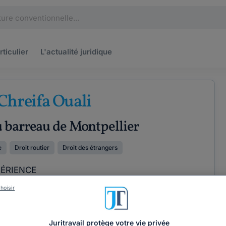
rticulier
L'actualité
juridique
Chreifa Ouali
u barreau de Montpellier
e
Droit routier
Droit des étrangers
PÉRIENCE
hoisir
ÉTENCES
COORDONNÉES
Juritravail protège votre vie privée