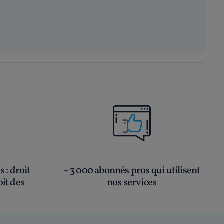
és
: droit
+ 3 000 abonnés pros qui utilisent
oit des
nos services