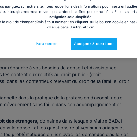
s naviguez sur notre site, nous recueillons des informations pour mesurer l’audie
site, interagir avec vous et vous présenter des offres personnalisées. En les autoris
navigation sera simplifiée.
 le droit de changer d’avis à tout moment en cliquant sur le bouton cookie en bas
chaque page Juritravail.com
ontpellier depuis 2017, avec une solide expérience en
Paramétrer
Accepter & continuer
rt SOUCAILLE et qui continue son activité au sein du
ur répondre à vos besoins de conseil et d’assistance
es contentieux relatifs au droit public : (droit
si dans les contentieux relevant du droit de la famille, droit
nnelle dans la pratique de la profession d’avocat, notre
t un dévouement sans faille dans son accompagnement et
roit des étrangers,
domaines dans lesquels Maître BADJI
s le conseil et les questions relatives aux mariages et
s les problématiques en lien avec les demandes d’asile /les