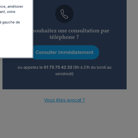
nce, améliorer
ant, votre
 à gauche de
Vous souhaitez une consultation par
téléphone ?
Consulter immédiatement
ou appelez le
01 75 75 42 33
(8h à 21h du lundi au
vendredi)
Vous êtes avocat ?