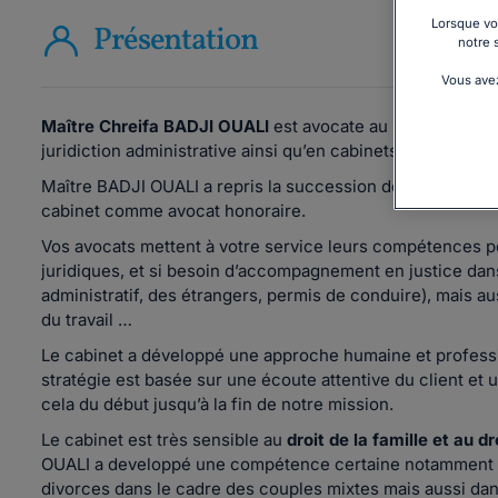
Lorsque vou
Présentation
notre 
Vous avez
Maître Chreifa BADJI OUALI
est avocate au barreau de M
juridiction administrative ainsi qu’en cabinets d’avocats.
Maître BADJI OUALI a repris la succession de Maître Robe
cabinet comme avocat honoraire.
Vos avocats mettent à votre service leurs compétences po
juridiques, et si besoin d’accompagnement en justice dans l
administratif, des étrangers, permis de conduire), mais aus
du travail …
Le cabinet a développé une approche humaine et professio
stratégie est basée sur une écoute attentive du client e
cela du début jusqu’à la fin de notre mission.
Le cabinet est très sensible au
droit de la famille et au d
OUALI a developpé une compétence certaine notamment dan
divorces dans le cadre des couples mixtes mais aussi dan