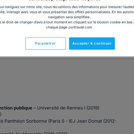
s naviguez sur notre site, nous recueillons des informations pour mesurer l’audie
site, interagir avec vous et vous présenter des offres personnalisées. En les autoris
navigation sera simplifiée.
 le droit de changer d’avis à tout moment en cliquant sur le bouton cookie en bas
chaque page Juritravail.com
depuis 2017, elle se consacre exclusivement à la défense
ions syndicales.
Paramétrer
Accepter & continuer
 des licenciements économiques et droit du travail maritime.
nction publique
– Université de Rennes I (2019)
)
té Panthéon Sorbonne (Paris I) - IEJ Jean Domat (2012-