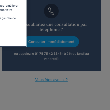
nce, améliorer
ant, votre
 à gauche de
Vous souhaitez une consultation par
téléphone ?
Consulter immédiatement
ou appelez le
01 75 75 42 33
(8h à 21h du lundi au
vendredi)
Vous êtes avocat ?