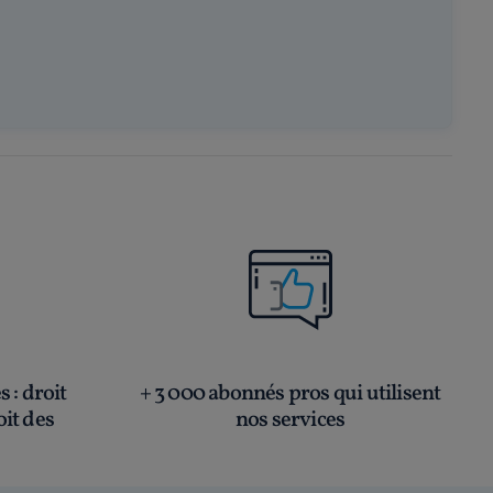
és
: droit
+ 3 000 abonnés pros qui utilisent
oit des
nos services