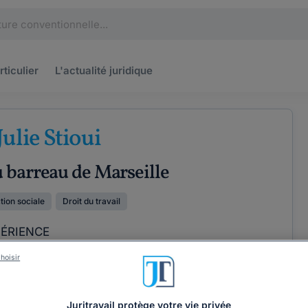
rticulier
L'actualité
juridique
ulie Stioui
 barreau de Marseille
ction sociale
Droit du travail
PÉRIENCE
hoisir
ÉTENCES
COORDONNÉES
Juritravail protège votre vie privée