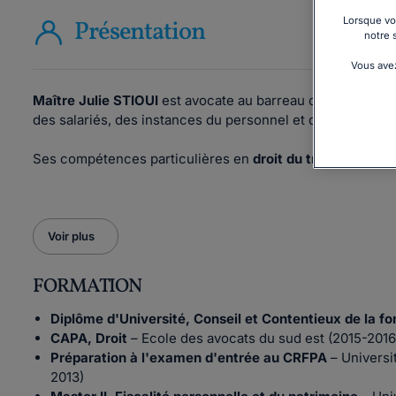
Lorsque vou
Présentation
notre 
Vous avez
Maître Julie STIOUI
est avocate au barreau de Marseille 
des salariés, des instances du personnel et des organisat
Ses compétences particulières en
droit du travail
: droit
Voir plus
FORMATION
Diplôme d'Université, Conseil et Contentieux de la fo
CAPA, Droit
– Ecole des avocats du sud est (2015-2016
Préparation à l'examen d'entrée au CRFPA
– Universi
2013)