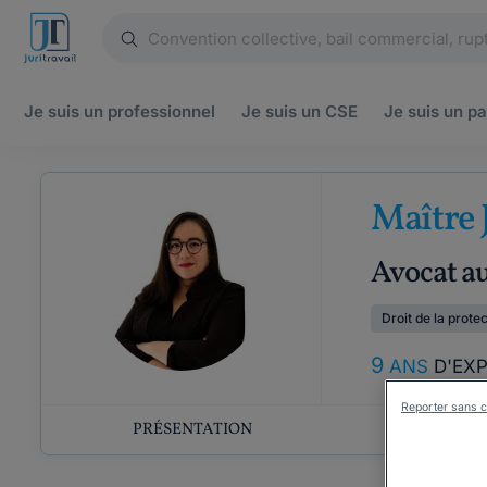
Je suis un
professionnel
Je suis un
CSE
Je suis un
pa
Maître J
Avocat au
Droit de la prote
9
ANS
D'EX
Reporter sans c
PRÉSENTATION
COMP