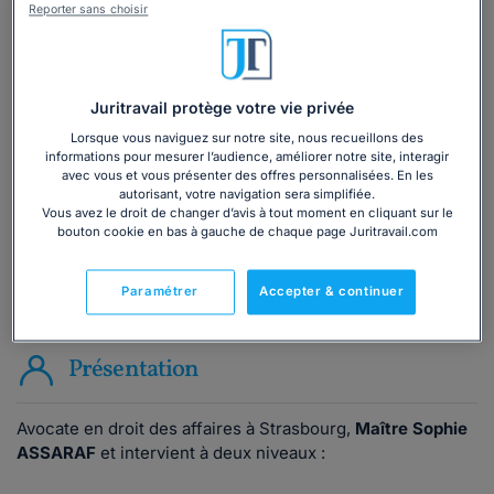
Reporter sans choisir
Vous souhaitez une consultation par
téléphone ?
Juritravail protège votre vie privée
Lorsque vous naviguez sur notre site, nous recueillons des
Consulter immédiatement
informations pour mesurer l’audience, améliorer notre site, interagir
avec vous et vous présenter des offres personnalisées. En les
autorisant, votre navigation sera simplifiée.
ou appelez le
01 75 75 42 33
(8h à 21h du lundi au
Vous avez le droit de changer d’avis à tout moment en cliquant sur le
vendredi)
bouton cookie en bas à gauche de chaque page Juritravail.com
Paramétrer
Accepter & continuer
Vous êtes avocat ?
Présentation
Avocate en droit des affaires à Strasbourg,
Maître Sophie
ASSARAF
et intervient à deux niveaux :