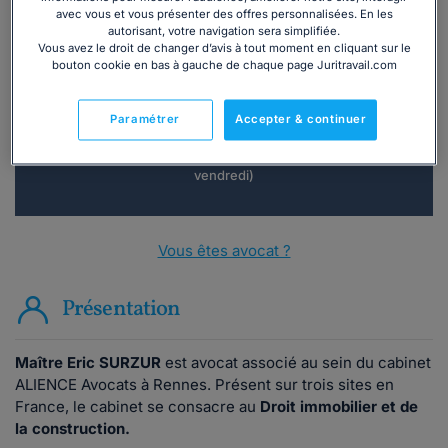
avec vous et vous présenter des offres personnalisées. En les
Vous souhaitez une consultation par
autorisant, votre navigation sera simplifiée.
Vous avez le droit de changer d’avis à tout moment en cliquant sur le
téléphone ?
bouton cookie en bas à gauche de chaque page Juritravail.com
Consulter immédiatement
Paramétrer
Accepter & continuer
ou appelez le
01 75 75 42 33
(8h à 21h du lundi au
vendredi)
Vous êtes avocat ?
Présentation
Maître Eric SURZUR
est avocat associé au sein du cabinet
ALIENCE Avocats à Rennes. Présent sur trois sites en
France, le cabinet se consacre au
Droit immobilier et de
la construction.