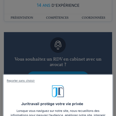
14
ANS
D'EXPÉRIENCE
PRÉSENTATION
COMPÉTENCES
COORDONNÉES
Vous souhaitez un RDV en cabinet avec un
avocat ?
Recevoir des devis d'avocats
Reporter sans choisir
3 devis en 48h
Juritravail protège votre vie privée
Lorsque vous naviguez sur notre site, nous recueillons des
informations pour mesurer l’audience, améliorer notre site, interagir