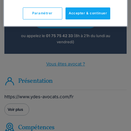
Vous souhaitez une consultation par
téléphone ?
Paramétrer
Accepter & continuer
Consulter immédiatement
ou appelez le
01 75 75 42 33
(8h à 21h du lundi au
vendredi)
Vous êtes avocat ?
Présentation
https://www.ydes-avocats.com/fr
Voir plus
Compétences