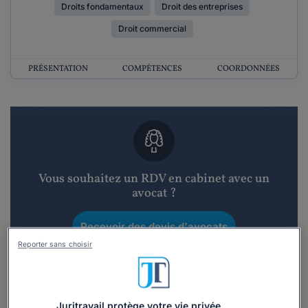
Droits fondamentaux
Droit des entreprises
Droit commercial
PRÉSENTATION
COMPÉTENCES
COORDONNÉES
Vous souhaitez un RDV en cabinet avec un
avocat ?
Recevoir des devis d'avocats
Reporter sans choisir
3 devis en 48h
Juritravail protège votre vie privée