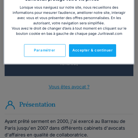
Lorsque vous naviguez sur notre site, nous recueillons des
informations pour mesurer l’audience, améliorer notre site, interagir
avec vous et vous présenter des offres personnalisées. En les
Vous souhaitez une consultation par
autorisant, votre navigation sera simplifiée.
téléphone ?
Vous avez le droit de changer d’avis à tout moment en cliquant sur le
bouton cookie en bas à gauche de chaque page Juritravail.com
Consulter immédiatement
Paramétrer
Accepter & continuer
ou appelez le
01 75 75 42 33
(8h à 21h du lundi au
vendredi)
Vous êtes avocat ?
Présentation
Ayant prêté serment en 2000, j'ai exercé au Barreau de
Paris jusqu'en 2007 dans différents cabinets d'avocats
d'affaires en qualité de collaboratrice.