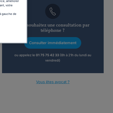
nce, améliorer
ant, votre
 à gauche de
Vous souhaitez une consultation par
téléphone ?
Consulter immédiatement
ou appelez le
01 75 75 42 33
(8h à 21h du lundi au
vendredi)
Vous êtes avocat ?