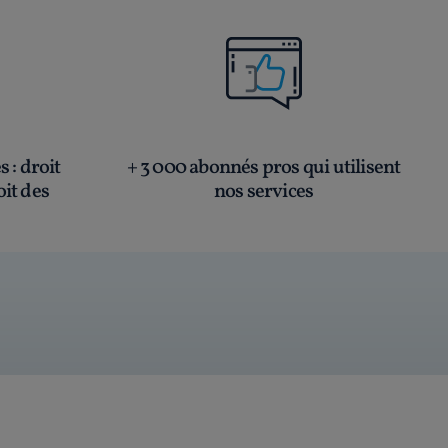
és
: droit
+ 3 000 abonnés pros qui utilisent
oit des
nos services