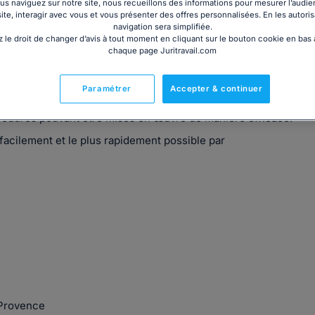
s naviguez sur notre site, nous recueillons des informations pour mesurer l’audie
site, interagir avec vous et vous présenter des offres personnalisées. En les autoris
navigation sera simplifiée.
 le droit de changer d’avis à tout moment en cliquant sur le bouton cookie en bas
chaque page Juritravail.com
el , Formation à la médiation et à la procédure
Paramétrer
Accepter & continuer
umer la solution procédurale et juridique de vos problèmes.
océdures pouvant être mises en œuvre de manière efficace.
facilement et le plus rapidement possible par
-Provence