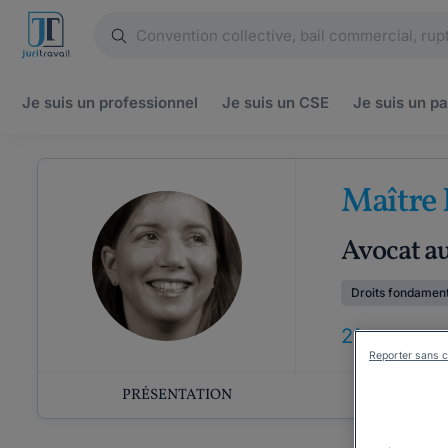
Je suis un
professionnel
Je suis un
CSE
Je suis un
pa
Maître
Avocat a
Droits fondamen
21
ANS
D'EX
Reporter sans c
PRÉSENTATION
COMP