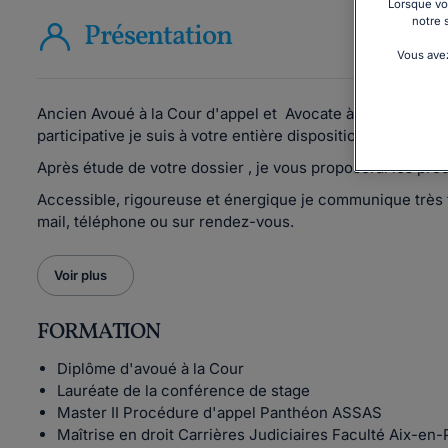
Lorsque vou
notre 
Présentation
Vous avez
Ancien Avoué à la Cour d'appel et Avocate à la Cour d'app
participative je suis à votre entière disposition pour ass
Après étude de votre dossier , je vous proposerai les pr
Accessible, rigoureuse et énergique je communique très 
mail, téléphone ou sur rendez-vous.
Voir plus
FORMATION
Diplôme d'avoué à la Cour
Lauréate de la conférence de stage
Master II Procédure d'appel Panthéon ASSAS
Maîtrise en droit Carrières Judiciaires Faculté Aix-en