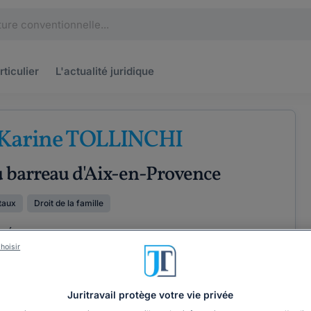
rticulier
L'actualité
juridique
 Karine TOLLINCHI
u barreau d'Aix-en-Provence
taux
Droit de la famille
PÉRIENCE
hoisir
ÉTENCES
COORDONNÉES
Juritravail protège votre vie privée