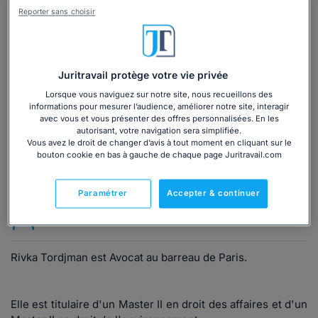
Reporter sans choisir
Vous souhaitez une consultation par
téléphone ?
Consulter immédiatement
Juritravail protège votre vie privée
Lorsque vous naviguez sur notre site, nous recueillons des
informations pour mesurer l’audience, améliorer notre site, interagir
ou appelez le
01 75 75 42 33
(8h à 21h du lundi au
avec vous et vous présenter des offres personnalisées. En les
vendredi)
autorisant, votre navigation sera simplifiée.
Vous avez le droit de changer d’avis à tout moment en cliquant sur le
bouton cookie en bas à gauche de chaque page Juritravail.com
Vous êtes avocat ?
Paramétrer
Accepter & continuer
Présentation
Rivka Tordjman est Avocat au barreau de Paris.
Elle est titulaire d'un Master II en droit des affaires et d'un