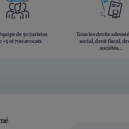
quipe de 50 juristes
Tous les droits adress
c +5 et 700 avocats
social, droit fiscal, dr
sociétés...
rmé