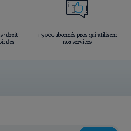
és
: droit
+ 3 000 abonnés pros qui utilisent
oit des
nos services