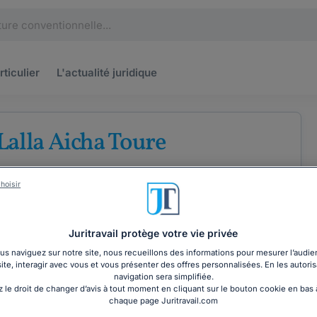
rticulier
L'actualité
juridique
Lalla Aicha Toure
u barreau de Toulouse
hoisir
e
Droit de l'immobilier
Droit des étrangers
Juritravail protège votre vie privée
s naviguez sur notre site, nous recueillons des informations pour mesurer l’audie
site, interagir avec vous et vous présenter des offres personnalisées. En les autoris
COORDONNÉES
navigation sera simplifiée.
 le droit de changer d’avis à tout moment en cliquant sur le bouton cookie en bas
chaque page Juritravail.com