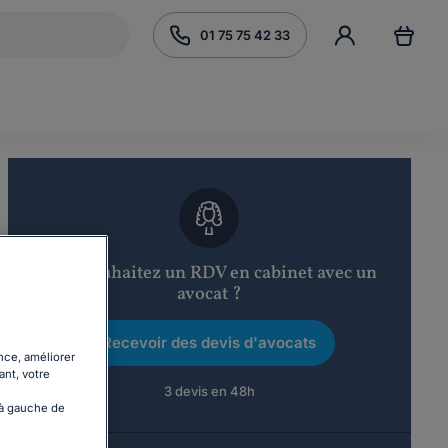
01 75 75 42 33
Vous souhaitez un RDV en cabinet avec un
avocat ?
Recevoir des devis d'avocats
nce, améliorer
ant, votre
3 devis en 48h
 à gauche de