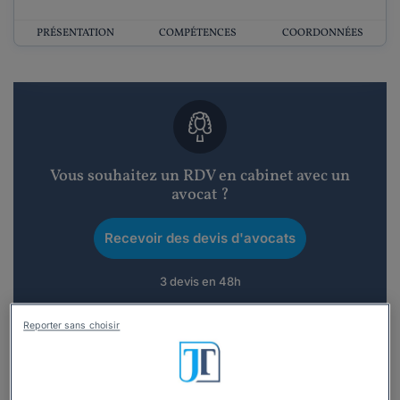
PRÉSENTATION
COMPÉTENCES
COORDONNÉES
Vous souhaitez un RDV en cabinet avec un
avocat ?
Recevoir des devis d'avocats
3 devis en 48h
Reporter sans choisir