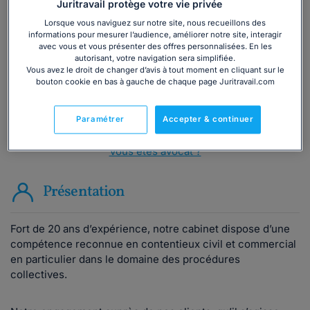
Vous souhaitez une consultation par
Juritravail protège votre vie privée
téléphone ?
Lorsque vous naviguez sur notre site, nous recueillons des
informations pour mesurer l’audience, améliorer notre site, interagir
avec vous et vous présenter des offres personnalisées. En les
Consulter immédiatement
autorisant, votre navigation sera simplifiée.
Vous avez le droit de changer d’avis à tout moment en cliquant sur le
bouton cookie en bas à gauche de chaque page Juritravail.com
ou appelez le
01 75 75 42 33
(8h à 21h du lundi au
vendredi)
Paramétrer
Accepter & continuer
Vous êtes avocat ?
Présentation
Fort de 20 ans d’expérience, notre cabinet dispose d’une
compétence reconnue en contentieux civil et commercial
en particulier dans le domaine des procédures
collectives.