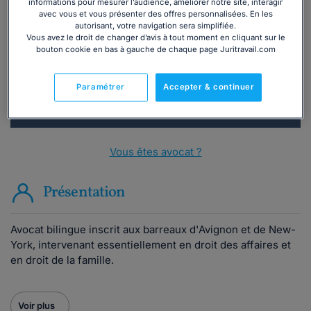
Vous souhaitez une consultation par
informations pour mesurer l’audience, améliorer notre site, interagir
téléphone ?
avec vous et vous présenter des offres personnalisées. En les
autorisant, votre navigation sera simplifiée.
Vous avez le droit de changer d’avis à tout moment en cliquant sur le
Consulter immédiatement
bouton cookie en bas à gauche de chaque page Juritravail.com
ou appelez le
01 75 75 42 33
(8h à 21h du lundi au
Paramétrer
Accepter & continuer
vendredi)
Vous êtes avocat ?
Présentation
Avocat bilingue inscrit aux barreaux d'Avignon et de New-
York, intervenant essentiellement en droit des affaires et
en droit de la famille.
Voir plus