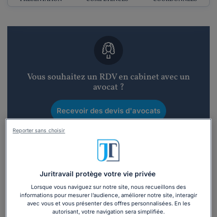
Vous souhaitez un RDV en cabinet avec un
avocat ?
Recevoir des devis d'avocats
Reporter sans choisir
3 devis en 48h
Juritravail protège votre vie privée
Lorsque vous naviguez sur notre site, nous recueillons des
informations pour mesurer l’audience, améliorer notre site, interagir
Vous souhaitez une consultation par
avec vous et vous présenter des offres personnalisées. En les
téléphone ?
autorisant, votre navigation sera simplifiée.