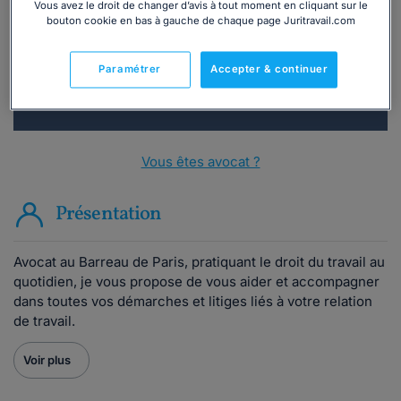
Vous avez le droit de changer d’avis à tout moment en cliquant sur le
bouton cookie en bas à gauche de chaque page Juritravail.com
Consulter immédiatement
Paramétrer
Accepter & continuer
ou appelez le
01 75 75 42 33
(8h à 21h du lundi au
vendredi)
Vous êtes avocat ?
Présentation
Avocat au Barreau de Paris, pratiquant le droit du travail au
quotidien, je vous propose de vous aider et accompagner
dans toutes vos démarches et litiges liés à votre relation
de travail.
Voir plus