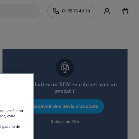
01 75 75 42 33
Vous souhaitez un RDV en cabinet avec un
avocat ?
Recevoir des devis d'avocats
nce, améliorer
ant, votre
3 devis en 48h
 à gauche de