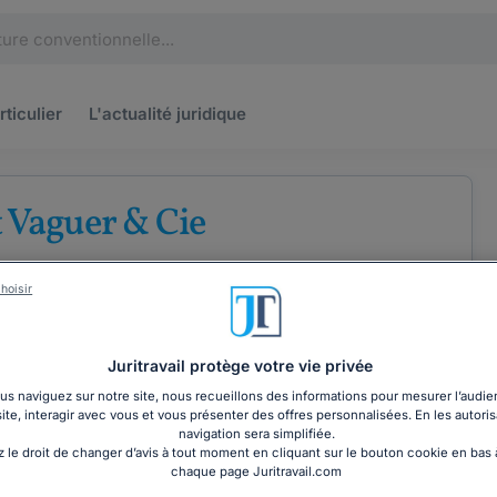
rticulier
L'actualité
juridique
 Vaguer & Cie
'avocats au barreau de Paris
hoisir
Droit de la santé
Droit commercial
Juritravail protège votre vie privée
s naviguez sur notre site, nous recueillons des informations pour mesurer l’audie
site, interagir avec vous et vous présenter des offres personnalisées. En les autoris
COORDONNÉES
navigation sera simplifiée.
 le droit de changer d’avis à tout moment en cliquant sur le bouton cookie en bas
chaque page Juritravail.com