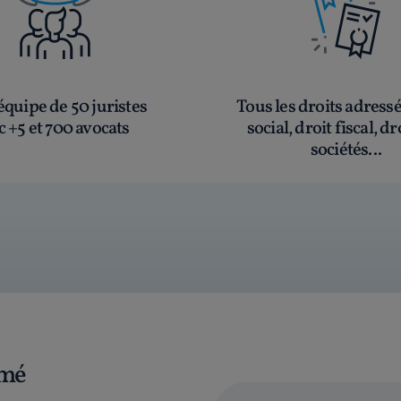
quipe de 50 juristes
Tous les droits adress
c +5 et 700 avocats
social, droit fiscal, dr
sociétés...
rmé