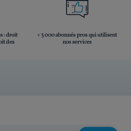
és
: droit
+ 3 000 abonnés pros qui utilisent
oit des
nos services