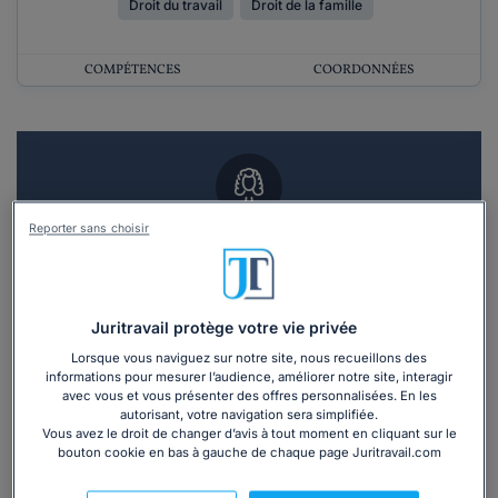
Droit du travail
Droit de la famille
COMPÉTENCES
COORDONNÉES
Reporter sans choisir
Vous souhaitez un RDV en cabinet avec un
avocat ?
Recevoir des devis d'avocats
Juritravail protège votre vie privée
Lorsque vous naviguez sur notre site, nous recueillons des
informations pour mesurer l’audience, améliorer notre site, interagir
3 devis en 48h
avec vous et vous présenter des offres personnalisées. En les
autorisant, votre navigation sera simplifiée.
Vous avez le droit de changer d’avis à tout moment en cliquant sur le
bouton cookie en bas à gauche de chaque page Juritravail.com