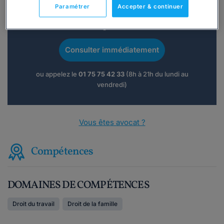
Paramétrer
Accepter & continuer
Vous souhaitez une consultation par
téléphone ?
Consulter immédiatement
ou appelez le
01 75 75 42 33
(8h à 21h du lundi au
vendredi)
Vous êtes avocat ?
Compétences
DOMAINES DE COMPÉTENCES
Droit du travail
Droit de la famille