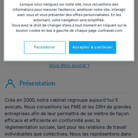
téléphone ?
Lorsque vous naviguez sur notre site, nous recueillons des
informations pour mesurer l’audience, améliorer notre site, interagir
avec vous et vous présenter des offres personnalisées. En les
Consulter immédiatement
autorisant, votre navigation sera simplifiée.
Vous avez le droit de changer d’avis à tout moment en cliquant sur le
bouton cookie en bas à gauche de chaque page Juritravail.com
ou appelez le
01 75 75 42 33
(8h à 21h du lundi au
vendredi)
Paramétrer
Accepter & continuer
Vous êtes avocat ?
Présentation
Crée en 2000, notre cabinet regroupe aujourd'hui 5
avocats. Nous conseillons les PME et les DRH de grandes
entreprises afin de leur permettre de se mettre de façon
efficace et efficiente en conformité avec la
réglementation sociale, tant pour les relations de travail
individuelles que collectives. Nous les représentons dans