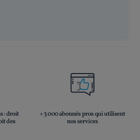
és
: droit
+ 3 000 abonnés pros qui utilisent
oit des
nos services