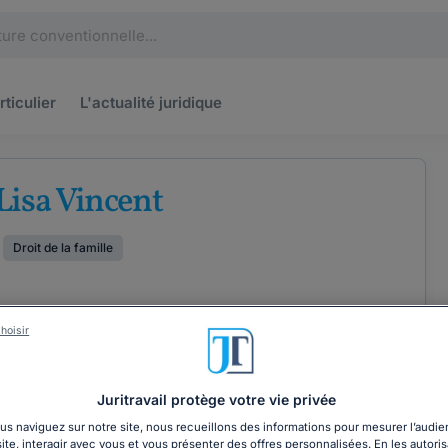
rticulier
L'actualité
juridique
Lisa Vincent
Droit de la famille
hoisir
ÉTENCES
COORDONNÉES
Juritravail protège votre vie privée
s naviguez sur notre site, nous recueillons des informations pour mesurer l’audie
site, interagir avec vous et vous présenter des offres personnalisées. En les autoris