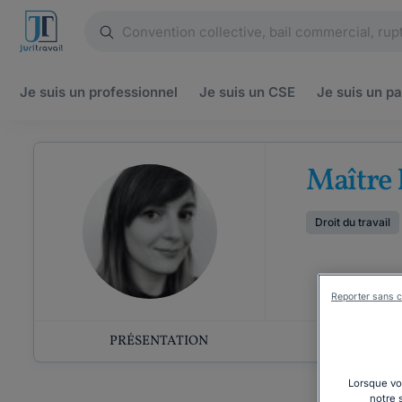
Je suis un
professionnel
Je suis un
CSE
Je suis un
pa
Maître 
Droit du travail
Reporter sans c
PRÉSENTATION
COMP
Lorsque vou
notre 