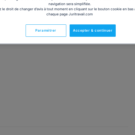
navigation sera simplifiée.
 le droit de changer d’avis à tout moment en cliquant sur le bouton cookie en bas
chaque page Juritravail.com
té Paris II-Panthéon Assas, j'exerce exclusivement en droit
Paramétrer
Accepter & continuer