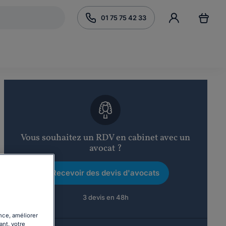
01 75 75 42 33
Vous souhaitez un RDV en cabinet avec un
avocat ?
Recevoir des devis d'avocats
3 devis en 48h
nce, améliorer
ant, votre