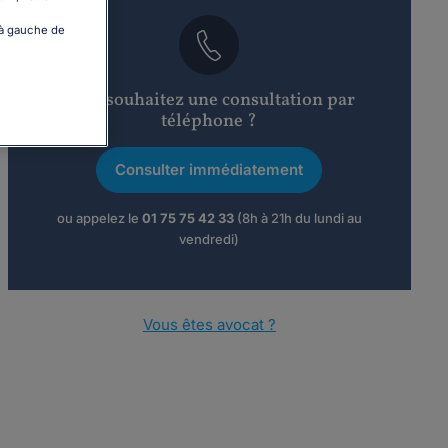
 à gauche de
Vous souhaitez une consultation par
téléphone ?
Consulter immédiatement
ou appelez le
01 75 75 42 33
(8h à 21h du lundi au
vendredi)
Vous êtes avocat ?