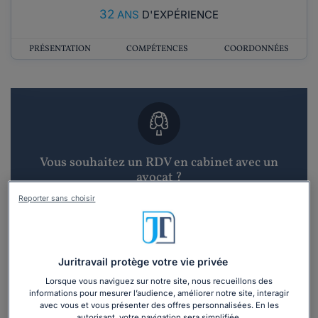
32
ANS
D'EXPÉRIENCE
PRÉSENTATION
COMPÉTENCES
COORDONNÉES
Vous souhaitez un RDV en cabinet avec un
avocat ?
Reporter sans choisir
Recevoir des devis d'avocats
3 devis en 48h
Juritravail protège votre vie privée
Lorsque vous naviguez sur notre site, nous recueillons des
informations pour mesurer l’audience, améliorer notre site, interagir
avec vous et vous présenter des offres personnalisées. En les
autorisant, votre navigation sera simplifiée.